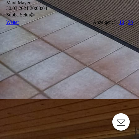
Maxi Mayer
30.03.2021
20:08:04
Subba Seitn👍
Weiter
Anzeigen: 5
10
20