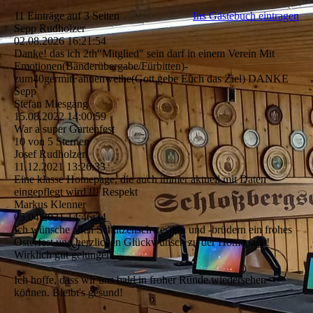
11 Einträge auf 3 Seiten
Ins Gästebuch eintragen
Sepp Rudholzer
02.08.2026
16:21:54
Danke! das ich 2th"Mitglied" sein darf in einem Verein Mit
Emotionen(­Bä­nderü­bergabe/­Fü­rbitten)­
zum40germitFahnenweihe(­Gott gebe Euch das Ziel) DANKE
Sepp
Stefan Miesgang
15.08.2022
14:00:59
War a super Gartenfest
10 von 5 Sternen
Josef Rudholzer
11.12.2021
13:26:33
Eine klasse Homepage, die auch immer aktuell mit Daten
eingepflegt wird !!! Respekt
Markus Klenner
05.04.2021
14:46:34
Ich wünsche allen Schützenschwestern und -brüdern ein frohes
Osterfest und herzlichen Glückwunsch zu der Homepage!
Wirklich gut gelungen.
Ich hoffe, dass wir uns bald in froher Runde wiedersehen
können. Bleibt's gesund!