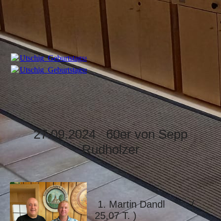
Utschig_Geburtstagsscheibe.pdf
(214.2KB)
Utschig_Geburtstagsscheibe.pdf
(214.2KB)
27.09.2024 60er von Sepp
Rudholzer
1. Martin Dandl (
25,07 T. )