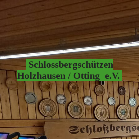
Schlossbergschützen
Hol
zhausen / Otting e.V.