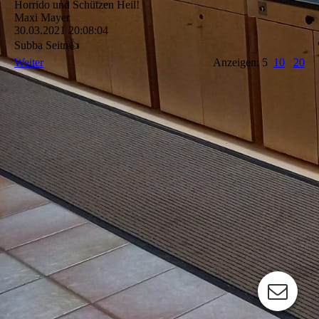
Horrido und Schützen Heil!
Maxi Mayer
30.03.2021
20:08:04
Subba Seitn👍
Weiter
Anzeigen: 5
10
20