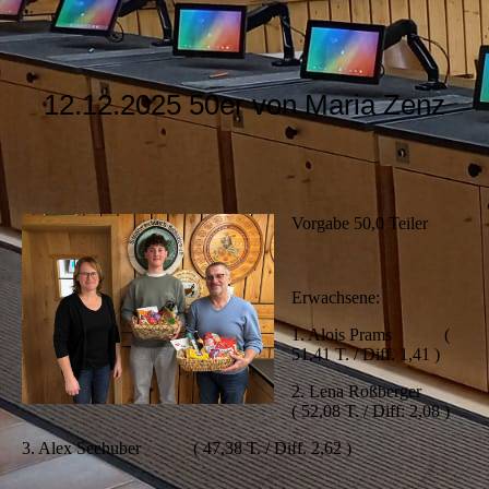
12.12.2025 50er von Maria Zenz
Vorgabe 50,0 Teiler
Erwachsene:
1. Alois Prams (
51,41 T. / Diff. 1,41 )
2. Lena Roßberger
( 52,08 T. / Diff: 2,08 )
3. Alex Seehuber ( 47,38 T. / Diff. 2,62 )