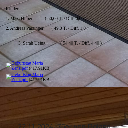
Kinder:
1. Maxi Huber ( 50,60 T. / Diff. 0,60 )
2. Andreas Parzinger ( 49,0 T. / Diff. 1,0 )
3. Sarah Ueing ( 54,40 T. / Diff. 4,40 )
Geburtstag Maria
Zenz.pdf
(417.91KB)
Geburtstag Maria
Zenz.pdf
(417.91KB)
22.11.2024 75er von Roland