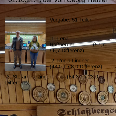
Vorgabe: 51 Teiler
1. Lena
Roßberger (57,7 T
/ 6,7 Differenz)
2. Ronja Lindner
(43,0 T / 8,0 Differenz)
3. Stefan Parzinger (84,3 T / 23,0
Differenz)