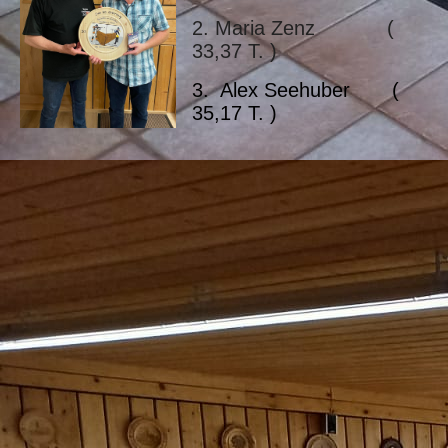
2. Maria Zenz (
33,37 T. )
3. Alex Seehuber (
35,17 T. )