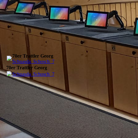
70er Trattler Georg
Schuasda_Schosch_70..pdf
(270.39KB)
70er Trattler Georg
Schuasda_Schosch_70..pdf
(270.39KB)