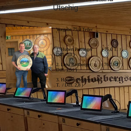
Utschig
Vorgabe 75,0 Teiler
1. Hubert Parzinger ( 75,0 T. /
Diff. 0,0 )
2. Lena Roßberger ( 76,51 T. /
Diff. 1,51 )
3. Hannah Heigermoser ( 72,2
T. / Diff. 2,8 )