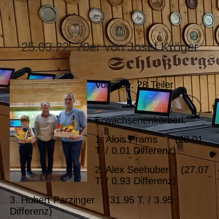
25.03.22 70er von Josef Kröger
Vorgabe: 28 Teiler
Erwachsenenkörberl:
1. Alois Prams (28.01
T. / 0.01 Differenz)
2. Alex Seehuber (27.07
T. / 0.93 Differenz)
3. Hubert Parzinger (31.95 T. / 3.95
Differenz)