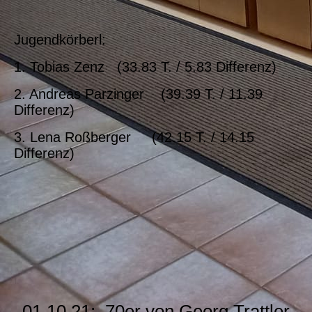
Jugendkörberl:
1. Tobias Zenz (33.83 T. / 5.83 Differenz)
2. Andreas Parzinger (39.39 T. / 11.39
Differenz)
3. Lena Roßberger (42.15 T. / 14.15
Differenz)
01.10.21: 70er von Georg Trattler